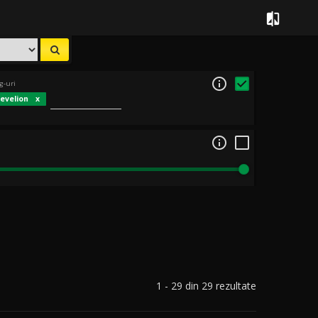


g-uri
revelion

1 - 29 din 29 rezultate