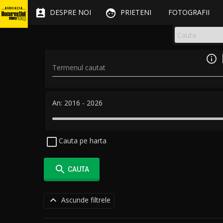


DESPRE NOI
PRIETENI
FOTOGRAFII

Termenul cautat
An:
2016
-
2026
Cauta pe harta

CAUTA

Ascunde filtrele