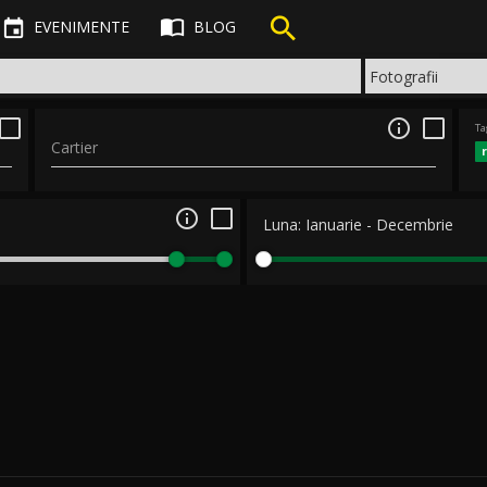



EVENIMENTE
BLOG

Ta
Cartier

Luna:
Ianuarie
-
Decembrie