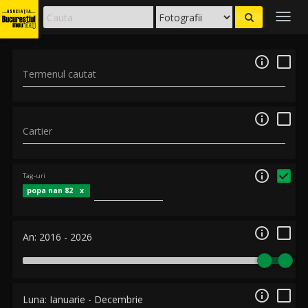
Togg
navig

Termenul cautat

Cartier

Tag-uri
popa nan 82

An:
2016
-
2026

Luna:
Ianuarie
-
Decembrie