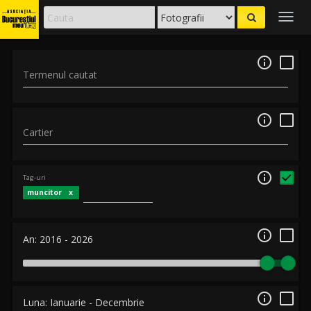
Togg
navig

Termenul cautat

Cartier

Tag-uri
muncitor

An:
2016
-
2026

Luna:
Ianuarie
-
Decembrie