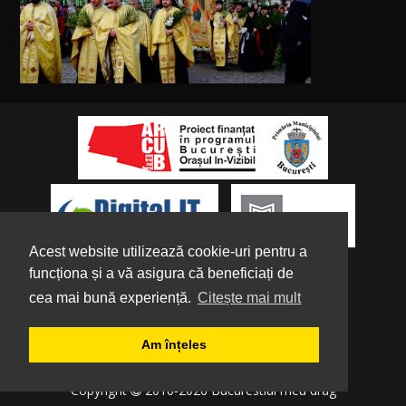
Acest website utilizează cookie-uri pentru a
funcționa și a vă asigura că beneficiați de
cea mai bună experiență.
Citește mai mult
Despre noi
|
Parteneri
|
Politica de
Am înțeles
Confidențialitate
|
Termeni și condiții
|
Tutorial
Copyright
2016-2026 Bucurestiul meu drag