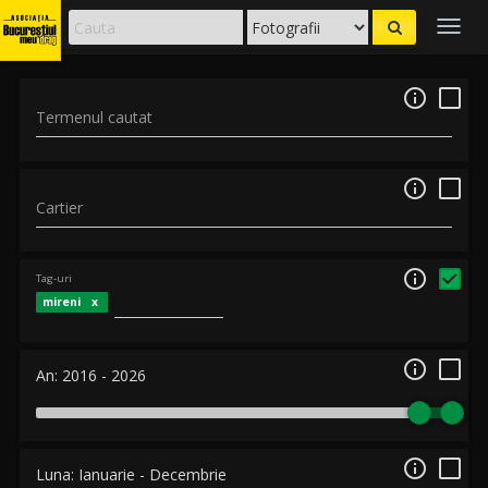
Togg
navig

Termenul cautat

Cartier

Tag-uri
mireni

An:
2016
-
2026

Luna:
Ianuarie
-
Decembrie