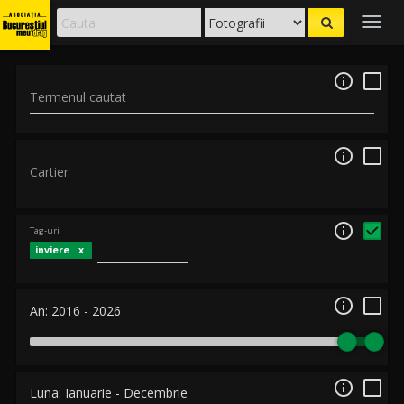
Togg
navig

Termenul cautat

Cartier

Tag-uri
inviere

An:
2016
-
2026

Luna:
Ianuarie
-
Decembrie