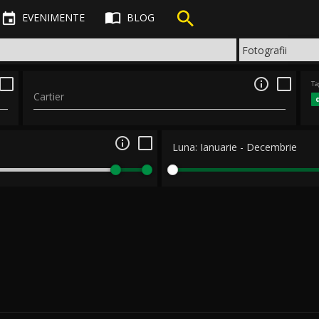



EVENIMENTE
BLOG

Ta
Cartier

Luna:
Ianuarie
-
Decembrie