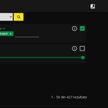


g-uri
drapel

1 - 50 din 427 rezultate