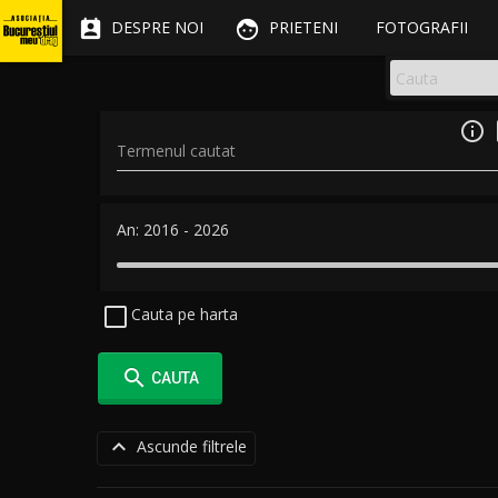


DESPRE NOI
PRIETENI
FOTOGRAFII

Termenul cautat
An:
2016
-
2026
Cauta pe harta

CAUTA

Ascunde filtrele