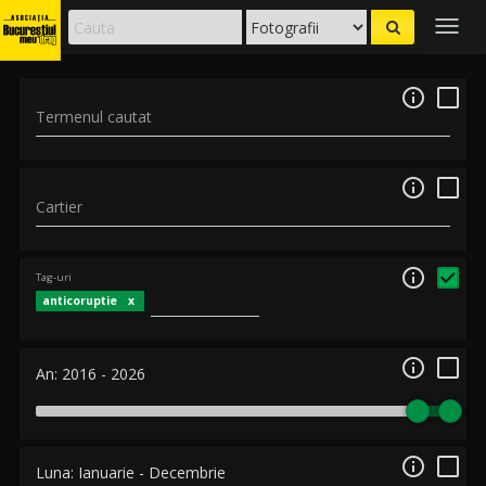
Togg
navig

Termenul cautat

Cartier

Tag-uri
anticoruptie

An:
2016
-
2026

Luna:
Ianuarie
-
Decembrie