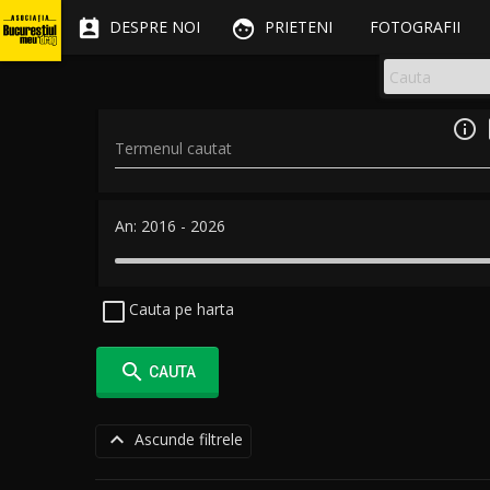


DESPRE NOI
PRIETENI
FOTOGRAFII

Termenul cautat
An:
2016
-
2026
Cauta pe harta

CAUTA

Ascunde filtrele