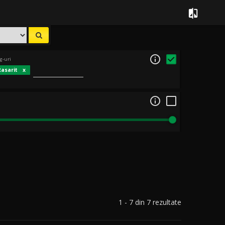


g-uri
Rasarit

1 - 7 din 7 rezultate