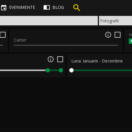



EVENIMENTE
BLOG

Ta
Cartier

Luna:
Ianuarie
-
Decembrie