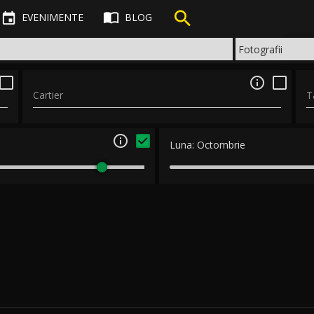



EVENIMENTE
BLOG

Cartier
T

Luna:
Octombrie