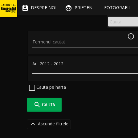


DESPRE NOI
PRIETENI
FOTOGRAFII

Termenul cautat
An:
2012
-
2012
Cauta pe harta

CAUTA

Ascunde filtrele