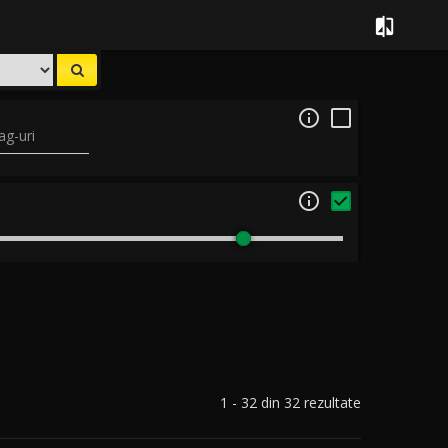


ag-uri

1 - 32 din 32 rezultate